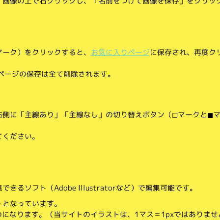
、画像の上で右クリックし、「名前をつけて画像を保存」をクリッ
マーク）をクリックすると、
お気に入りページ
に保存され、再度ク
りページの保存は全て削除されます。
側に「主線あり」「主線なし」の切り替えボタン（◻︎マークと◼︎
てください。
。
るソフト（Adobe Illustratorなど）で編集可能です。
トとなっています。
のになります。（当サイトのイラストは、1マス＝1pxではありませ