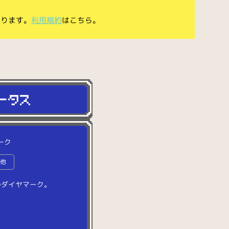
あります。
利用規約
はこちら。
ーク
の他
の
ダ
イ
ヤ
マ
ー
ク
。