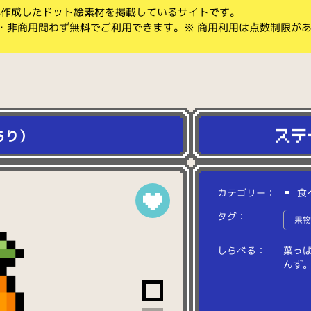
koが作成したドット絵素材を掲載しているサイトです。
・非商用問わず無料でご利用できます。※ 商用利用は点数制限が
あり）
カテゴリー：
食
タグ：
果
しらべる：
葉
っ
ん
ず