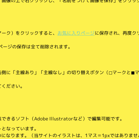
、画像の上で右クリックし、「名前をつけて画像を保存」をクリッ
マーク）をクリックすると、
お気に入りページ
に保存され、再度ク
りページの保存は全て削除されます。
側に「主線あり」「主線なし」の切り替えボタン（◻︎マークと◼︎
てください。
。
るソフト（Adobe Illustratorなど）で編集可能です。
トとなっています。
のになります。（当サイトのイラストは、1マス＝1pxではありませ