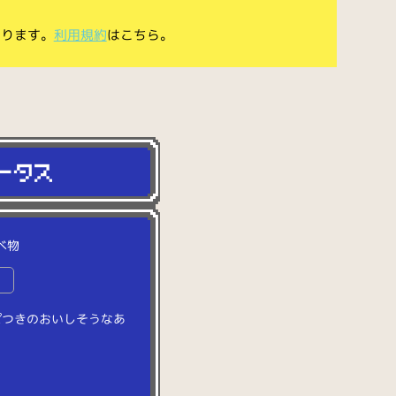
あります。
利用規約
はこちら。
べ物
物
ぱ
つ
き
の
お
い
し
そ
う
な
あ
。