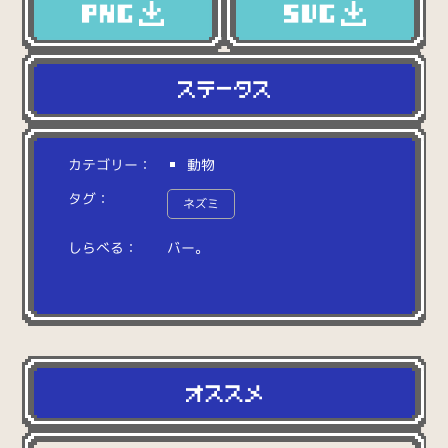
カテゴリー：
動物
タグ：
ネズミ
しらべる：
バ
ー
。