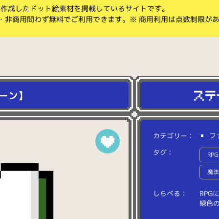
koが作成したドット絵素材を掲載しているサイトです。
・非商用問わず無料でご利用できます。※ 商用利用は点数制限が
ーン】
カテゴリー：
フ
タグ：
RPG
魔
しらべる：
R
P
G
緑
色