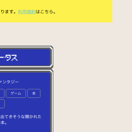
あります。
利用規約
はこちら。
ァンタジー
ゲーム
本
法
に
出
て
き
そ
う
な
開
か
れ
た
の
本
。