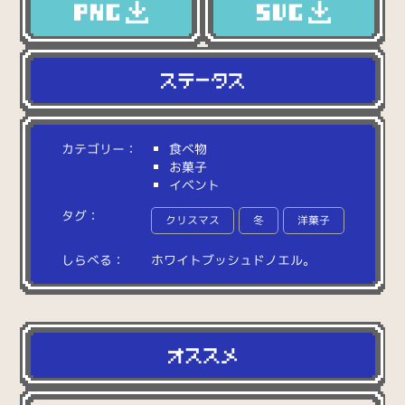
カテゴリー：
食べ物
お菓子
イベント
タグ：
クリスマス
冬
洋菓子
しらべる：
ホ
ワ
イ
ト
ブ
ッ
シ
ュ
ド
ノ
エ
ル
。