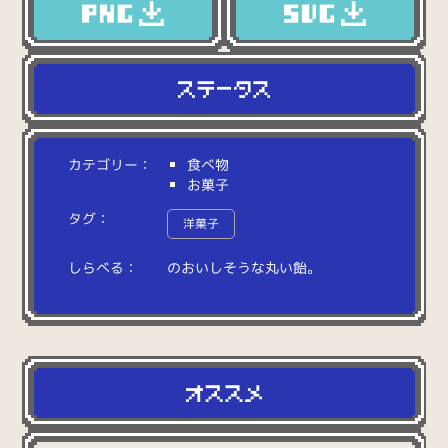
カテゴリー：
食べ物
お菓子
タグ：
洋菓子
しらべる：
の
お
い
し
そ
う
な
丸
い
飴
。