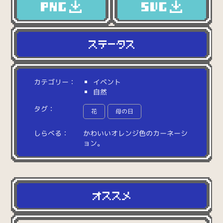
カテゴリー：
イベント
自然
タグ：
花
母の日
しらべる：
か
わ
い
い
オ
レ
ン
ジ
色
の
カ
ー
ネ
ー
シ
ョ
ン
。