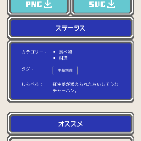
カテゴリー：
食べ物
料理
タグ：
中華料理
しらべる：
紅
生
姜
が
添
え
ら
れ
た
お
い
し
そ
う
な
チ
ャ
ー
ハ
ン
。