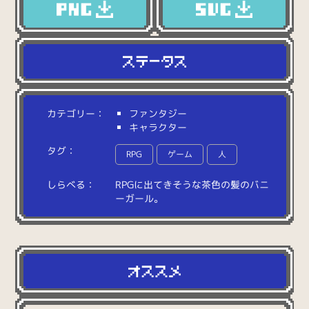
カテゴリー：
ファンタジー
キャラクター
タグ：
RPG
ゲーム
人
しらべる：
R
P
G
に
出
て
き
そ
う
な
茶
色
の
髪
の
バ
ニ
ー
ガ
ー
ル
。