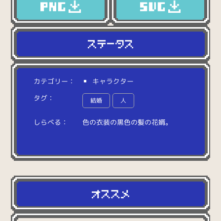
カテゴリー：
キャラクター
タグ：
結婚
人
しらべる：
色
の
衣
装
の
黒
色
の
髪
の
花
婿
。