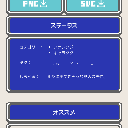
カテゴリー：
ファンタジー
キャラクター
タグ：
RPG
ゲーム
人
しらべる：
R
P
G
に
出
て
き
そ
う
な
獣
人
の
男
性
。