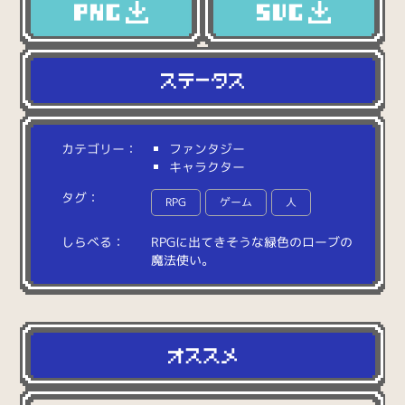
カテゴリー：
ファンタジー
キャラクター
タグ：
RPG
ゲーム
人
しらべる：
R
P
G
に
出
て
き
そ
う
な
緑
色
の
ロ
ー
ブ
の
魔
法
使
い
。