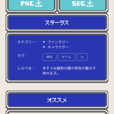
カテゴリー：
ファンタジー
キャラクター
タグ：
RPG
ゲーム
人
しらべる：
き
そ
う
な
緑
色
の
服
の
茶
色
の
髪
の
子
供
の
王
子
。