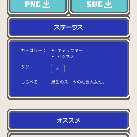
カテゴリー：
キャラクター
ビジネス
タグ：
人
しらべる：
黒
色
の
ス
ー
ツ
の
社
会
人
女
性
。