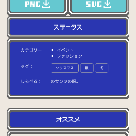
カテゴリー：
イベント
ファッション
タグ：
クリスマス
服
冬
しらべる：
の
サ
ン
タ
の
服
。