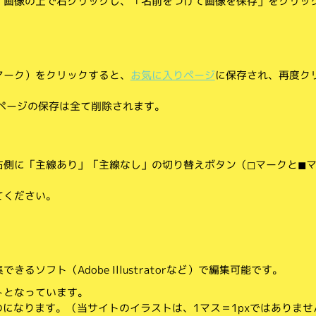
、画像の上で右クリックし、「名前をつけて画像を保存」をクリッ
マーク）をクリックすると、
お気に入りページ
に保存され、再度ク
りページの保存は全て削除されます。
側に「主線あり」「主線なし」の切り替えボタン（◻︎マークと◼︎
てください。
。
るソフト（Adobe Illustratorなど）で編集可能です。
トとなっています。
のになります。（当サイトのイラストは、1マス＝1pxではありませ