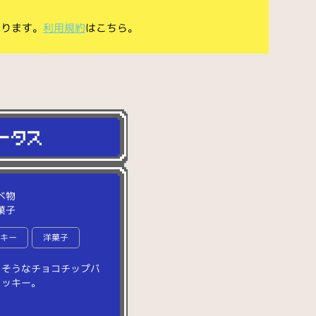
あります。
利用規約
はこちら。
べ物
菓子
ッキー
洋菓子
し
そ
う
な
チ
ョ
コ
チ
ッ
プ
バ
ク
ッ
キ
ー
。