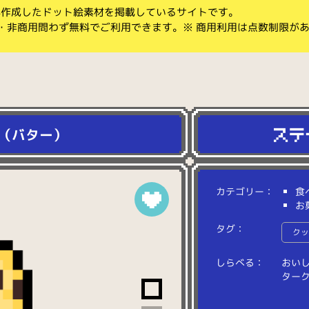
koが作成したドット絵素材を掲載しているサイトです。
・非商用問わず無料でご利用できます。※ 商用利用は点数制限が
（バター）
カテゴリー：
食
お
タグ：
ク
しらべる：
お
い
タ
ー