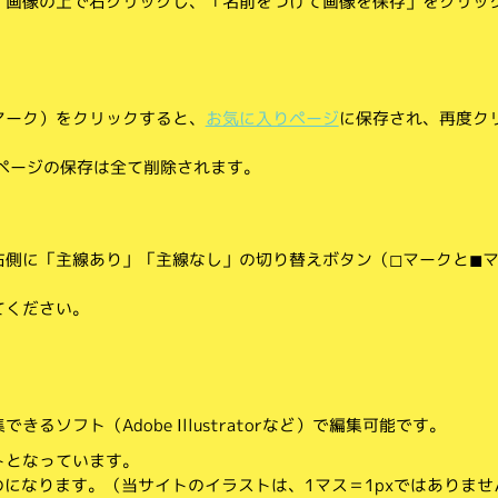
、画像の上で右クリックし、「名前をつけて画像を保存」をクリッ
マーク）をクリックすると、
お気に入りページ
に保存され、再度ク
りページの保存は全て削除されます。
側に「主線あり」「主線なし」の切り替えボタン（◻︎マークと◼︎
てください。
。
るソフト（Adobe Illustratorなど）で編集可能です。
トとなっています。
のになります。（当サイトのイラストは、1マス＝1pxではありませ