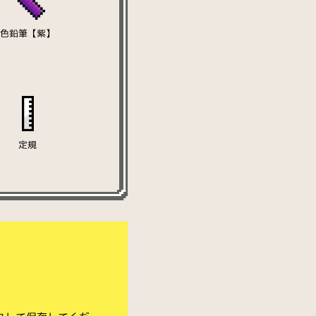
色鉛筆【紫】
定規