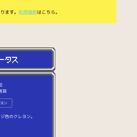
あります。
利用規約
はこちら。
校
房具
レヨン
ン
ジ
色
の
ク
レ
ヨ
ン
。