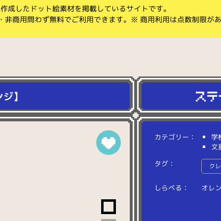
koが作成したドット絵素材を掲載しているサイトです。
・非商用問わず無料でご利用できます。※ 商用利用は点数制限が
ンジ】
カテゴリー：
学
文
タグ：
ク
しらべる：
オ
レ