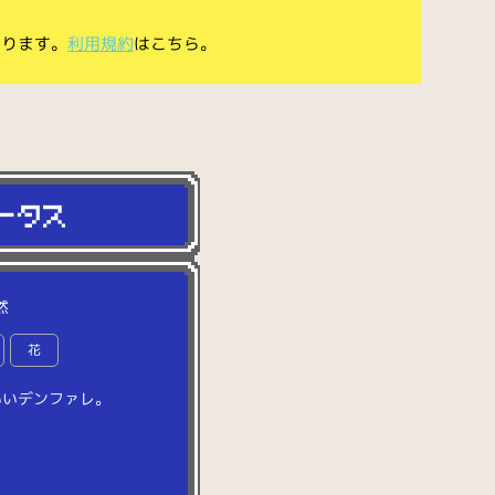
あります。
利用規約
はこちら。
然
花
い
い
デ
ン
フ
ァ
レ
。