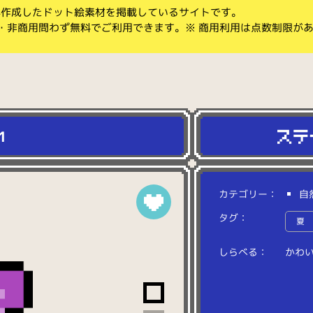
koが作成したドット絵素材を掲載しているサイトです。
・非商用問わず無料でご利用できます。※ 商用利用は点数制限が
1
カテゴリー：
自
タグ：
夏
しらべる：
か
わ