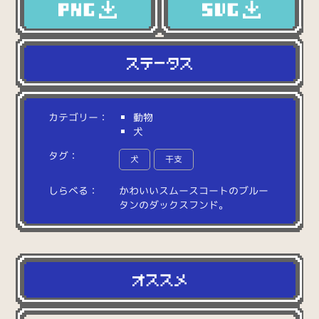
カテゴリー：
動物
犬
タグ：
犬
干支
しらべる：
か
わ
い
い
ス
ム
ー
ス
コ
ー
ト
の
ブ
ル
ー
タ
ン
の
ダ
ッ
ク
ス
フ
ン
ド
。