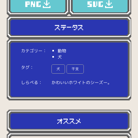
カテゴリー：
動物
犬
タグ：
犬
干支
しらべる：
か
わ
い
い
ホ
ワ
イ
ト
の
シ
ー
ズ
ー
。