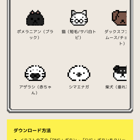
ポメラニアン（ブラ
猫（短毛/サバ白ト
ダックスフンド（
ック）
ビ）
ムース/チョコレ
ト）
アザラシ（赤ちゃ
シマエナガ
柴犬（垂れ耳/黒
ん）
ダウンロード方法
イラストの下の「PNG」ボタン・「SVG」ボタンをクリッ