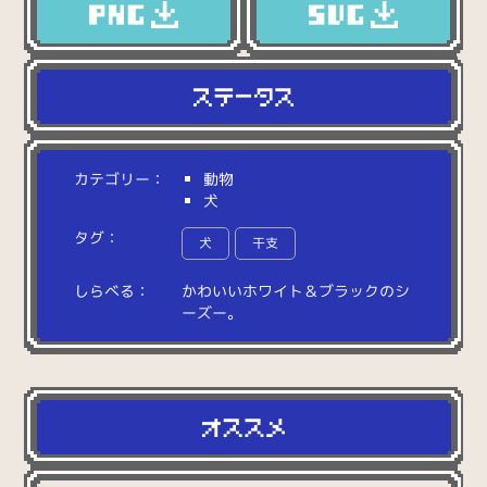
カテゴリー：
動物
犬
タグ：
犬
干支
しらべる：
か
わ
い
い
ホ
ワ
イ
ト
＆
ブ
ラ
ッ
ク
の
シ
ー
ズ
ー
。