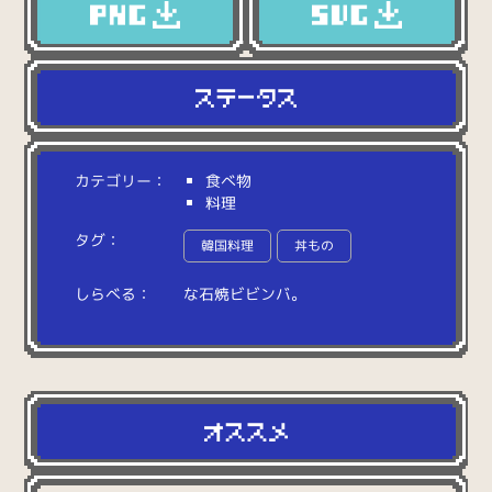
カテゴリー：
食べ物
料理
タグ：
韓国料理
丼もの
しらべる：
な
石
焼
ビ
ビ
ン
バ
。