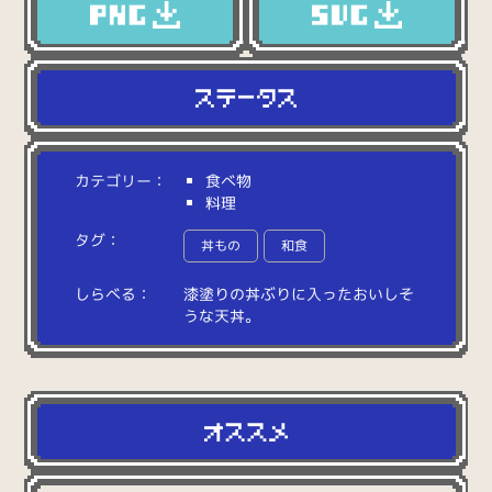
カテゴリー：
食べ物
料理
タグ：
丼もの
和食
しらべる：
漆
塗
り
の
丼
ぶ
り
に
入
っ
た
お
い
し
そ
う
な
天
丼
。