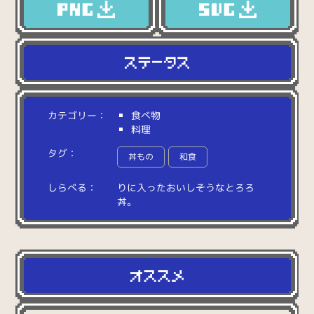
カテゴリー：
食べ物
料理
タグ：
丼もの
和食
しらべる：
り
に
入
っ
た
お
い
し
そ
う
な
と
ろ
ろ
丼
。