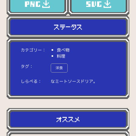
カテゴリー：
食べ物
料理
タグ：
洋食
しらべる：
な
ミ
ー
ト
ソ
ー
ス
ド
リ
ア
。