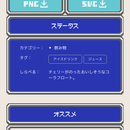
カテゴリー：
飲み物
タグ：
アイスドリンク
ジュース
しらべる：
チ
ェ
リ
ー
が
の
っ
た
お
い
し
そ
う
な
コ
ー
ラ
フ
ロ
ー
ト
。