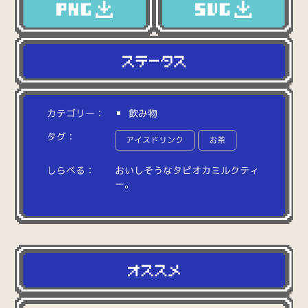
カテゴリー：
飲み物
タグ：
アイスドリンク
お茶
しらべる：
お
い
し
そ
う
な
タ
ピ
オ
カ
ミ
ル
ク
テ
ィ
ー
。