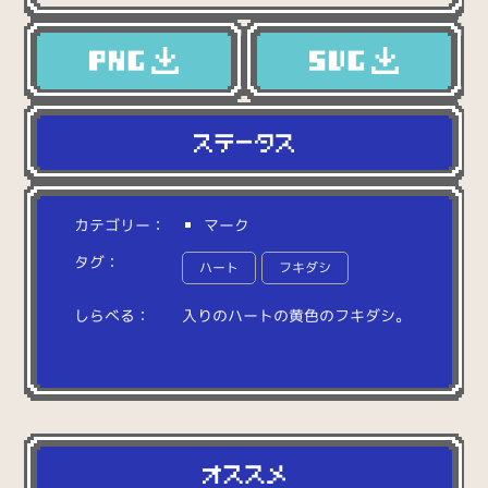
カテゴリー：
マーク
タグ：
ハート
フキダシ
しらべる：
入
り
の
ハ
ー
ト
の
黄
色
の
フ
キ
ダ
シ
。