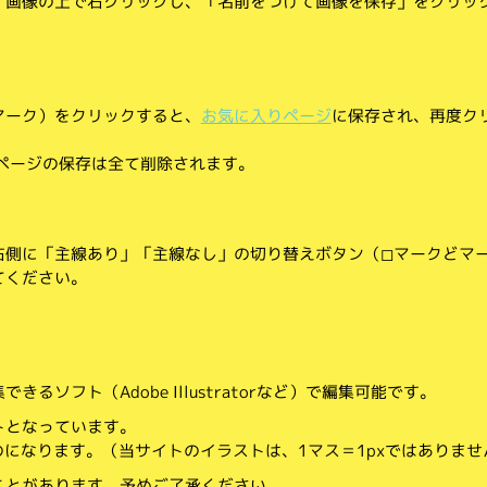
、画像の上で右クリックし、「名前をつけて画像を保存」をクリッ
マーク）をクリックすると、
お気に入りページ
に保存され、再度ク
りページの保存は全て削除されます。
側に「主線あり」「主線なし」の切り替えボタン（◻︎マークと◼︎マ
てください。
。
るソフト（Adobe Illustratorなど）で編集可能です。
トとなっています。
のになります。（当サイトのイラストは、1マス＝1pxではありませ
ことがあります。予めご了承ください。