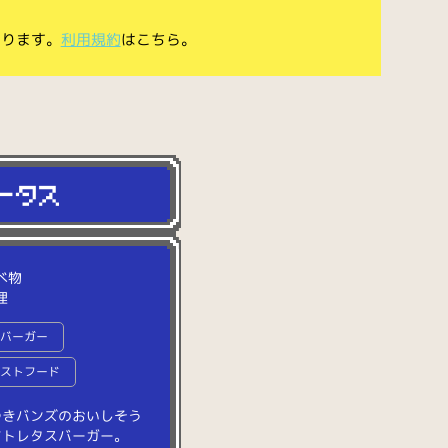
あります。
利用規約
はこちら。
べ物
理
ンバーガー
ァストフード
つ
き
バ
ン
ズ
の
お
い
し
そ
う
マ
ト
レ
タ
ス
バ
ー
ガ
ー
。