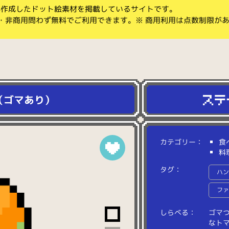
koが作成したドット絵素材を掲載しているサイトです。
・非商用問わず無料でご利用できます。※ 商用利用は点数制限が
（ゴマあり）
カテゴリー：
食
料
タグ：
ハ
フ
しらべる：
ゴ
マ
な
ト