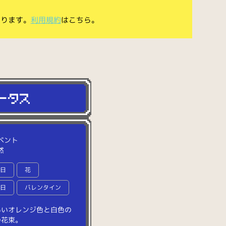
あります。
利用規約
はこちら。
ベント
然
の日
花
の日
バレンタイン
い
い
オ
レ
ン
ジ
色
と
白
色
の
の
花
束
。