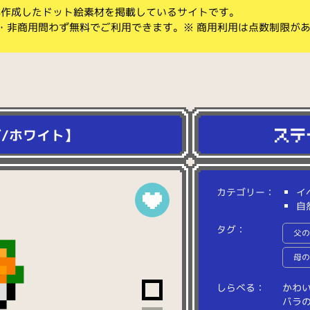
koが作成したドット絵素材を掲載しているサイトです。
・非商用問わず無料でご利用できます。※ 商用利用は点数制限が
/ホワイト】
カテゴリー：
イ
自
タグ：
父
母
しらべる：
か
わ
バ
ラ