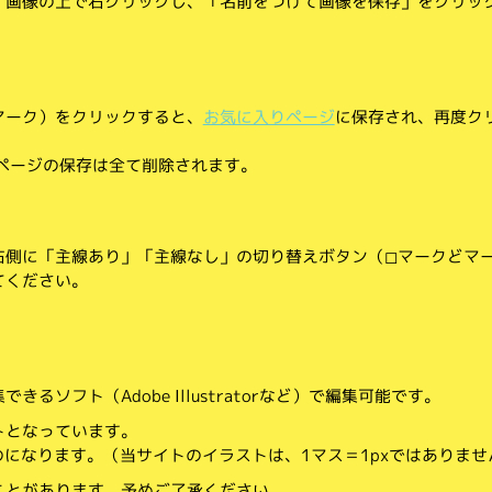
、画像の上で右クリックし、「名前をつけて画像を保存」をクリッ
マーク）をクリックすると、
お気に入りページ
に保存され、再度ク
りページの保存は全て削除されます。
側に「主線あり」「主線なし」の切り替えボタン（◻︎マークと◼︎マ
てください。
。
るソフト（Adobe Illustratorなど）で編集可能です。
トとなっています。
のになります。（当サイトのイラストは、1マス＝1pxではありませ
ことがあります。予めご了承ください。