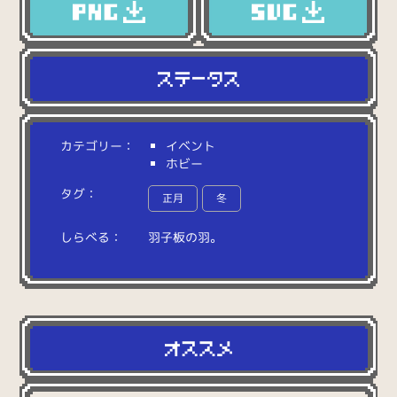
カテゴリー：
イベント
ホビー
タグ：
正月
冬
しらべる：
羽
子
板
の
羽
。