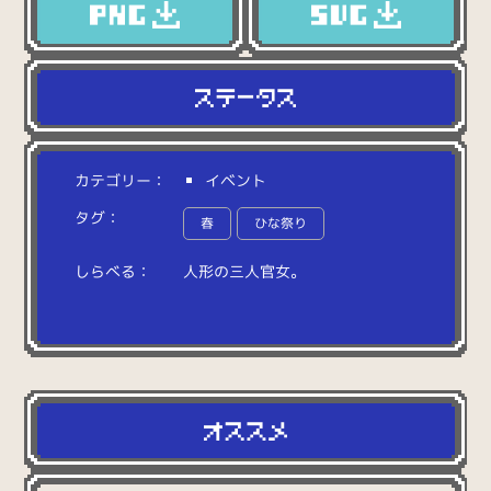
カテゴリー：
イベント
タグ：
春
ひな祭り
しらべる：
人
形
の
三
人
官
女
。