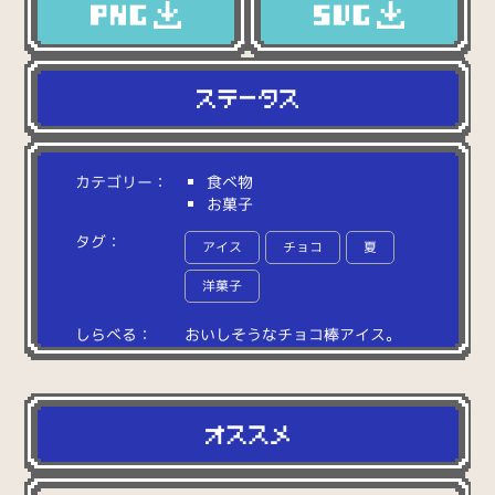
カテゴリー：
食べ物
お菓子
タグ：
アイス
チョコ
夏
洋菓子
しらべる：
お
い
し
そ
う
な
チ
ョ
コ
棒
ア
イ
ス
。