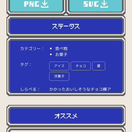
カテゴリー：
食べ物
お菓子
タグ：
アイス
チョコ
夏
洋菓子
しらべる：
か
か
っ
た
お
い
し
そ
う
な
チ
ョ
コ
棒
ア
イ
ス
。