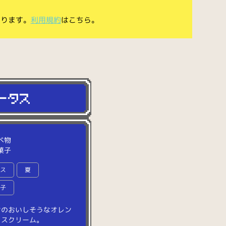
あります。
利用規約
はこちら。
べ物
菓子
イス
夏
菓子
ン
の
お
い
し
そ
う
な
オ
レ
ン
イ
ス
ク
リ
ー
ム
。