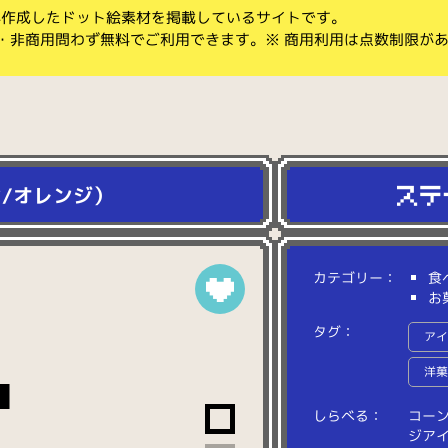
koが作成したドット絵素材を掲載しているサイトです。
・非商用問わず無料でご利用できます。※ 商用利用は点数制限が
/オレンジ）
カテゴリー：
食
お
タグ：
ア
洋
しらべる：
コ
ー
ジ
ア