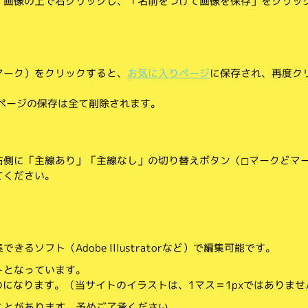
、画像の上で右クリックし、「名前をつけて画像を保存」をクリッ
マーク）をクリックすると、
お気に入りページ
に保存され、再度ク
りページの保存は全て削除されます。
側に「主線あり」「主線なし」の切り替えボタン（◻︎マークと◼︎マ
てください。
。
るソフト（Adobe Illustratorなど）で編集可能です。
トとなっています。
のになります。（当サイトのイラストは、1マス＝1pxではありませ
ことがあります。予めご了承ください。