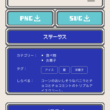
カテゴリー：
食べ物
お菓子
タグ：
アイス
夏
洋菓子
しらべる：
コ
ー
ン
の
お
い
し
そ
う
な
バ
ニ
ラ
と
チ
ョ
コ
と
チ
ョ
コ
ミ
ン
ト
の
ト
リ
プ
ル
ア
イ
ス
ク
リ
ー
ム
。