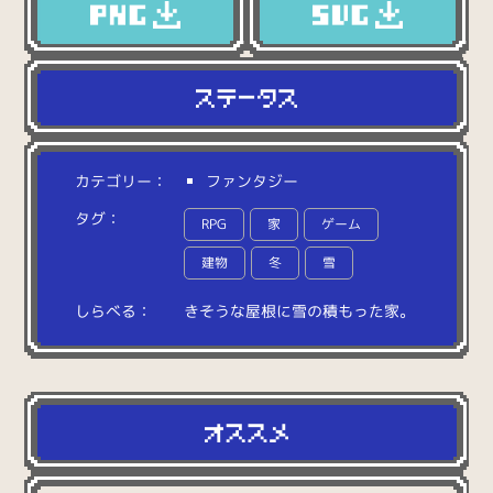
カテゴリー：
ファンタジー
タグ：
RPG
家
ゲーム
建物
冬
雪
しらべる：
き
そ
う
な
屋
根
に
雪
の
積
も
っ
た
家
。