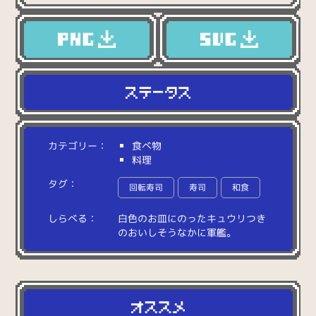
カテゴリー：
食べ物
料理
タグ：
回転寿司
寿司
和食
しらべる：
白
色
の
お
皿
に
の
っ
た
キ
ュ
ウ
リ
つ
き
の
お
い
し
そ
う
な
か
に
軍
艦
。