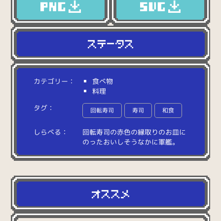
カテゴリー：
食べ物
料理
タグ：
回転寿司
寿司
和食
しらべる：
回
転
寿
司
の
赤
色
の
縁
取
り
の
お
皿
に
の
っ
た
お
い
し
そ
う
な
か
に
軍
艦
。