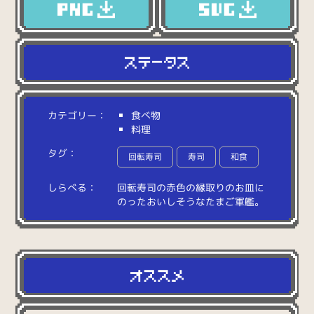
カテゴリー：
食べ物
料理
タグ：
回転寿司
寿司
和食
しらべる：
回
転
寿
司
の
赤
色
の
縁
取
り
の
お
皿
に
の
っ
た
お
い
し
そ
う
な
た
ま
ご
軍
艦
。