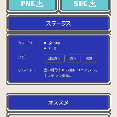
カテゴリー：
食べ物
料理
タグ：
回転寿司
寿司
和食
しらべる：
色
の
縁
取
り
の
お
皿
に
の
っ
た
お
い
し
そ
う
な
う
に
軍
艦
。