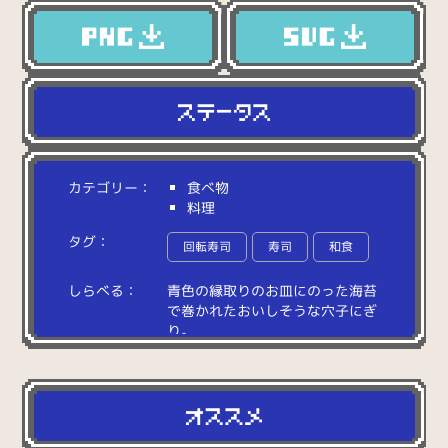
カテゴリー：
食べ物
料理
タグ：
回転寿司
寿司
和食
しらべる：
青
色
の
縁
取
り
の
お
皿
に
の
っ
た
海
苔
で
巻
か
れ
た
お
い
し
そ
う
な
穴
子
に
ぎ
り
。