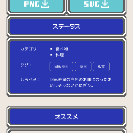
カテゴリー：
食べ物
料理
タグ：
回転寿司
寿司
和食
しらべる：
回
転
寿
司
の
白
色
の
お
皿
に
の
っ
た
お
い
し
そ
う
な
い
か
に
ぎ
り
。