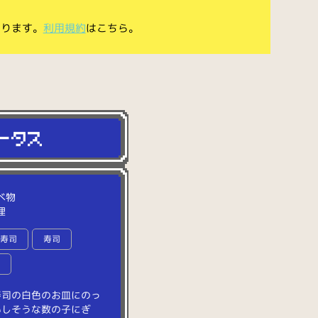
あります。
利用規約
はこちら。
べ物
理
転寿司
寿司
食
寿
司
の
白
色
の
お
皿
に
の
っ
い
し
そ
う
な
数
の
子
に
ぎ