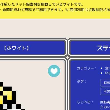
koが作成したドット絵素材を掲載しているサイトです。
・非商用問わず無料でご利用できます。※ 商用利用は点数制限が
）【ホワイト】
カテゴリー：
食
料
タグ：
回
和
しらべる：
回
転
た
お