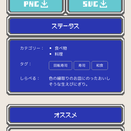
カテゴリー：
食べ物
料理
タグ：
回転寿司
寿司
和食
しらべる：
色
の
縁
取
り
の
お
皿
に
の
っ
た
お
い
し
そ
う
な
生
え
び
に
ぎ
り
。