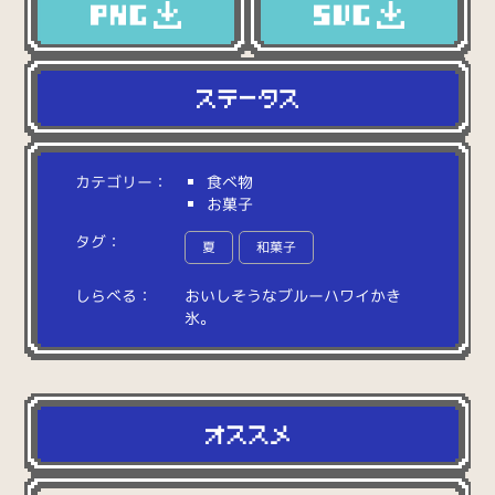
カテゴリー：
食べ物
お菓子
タグ：
夏
和菓子
しらべる：
お
い
し
そ
う
な
ブ
ル
ー
ハ
ワ
イ
か
き
氷
。