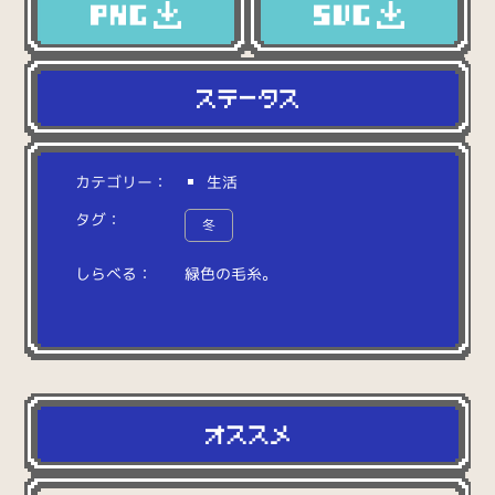
カテゴリー：
生活
タグ：
冬
しらべる：
緑
色
の
毛
糸
。