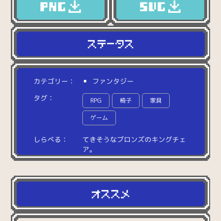
カテゴリー：
ファンタジー
タグ：
RPG
椅子
家具
ゲーム
しらべる：
て
き
そ
う
な
ブ
ロ
ン
ズ
の
キ
ン
グ
チ
ェ
ア
。