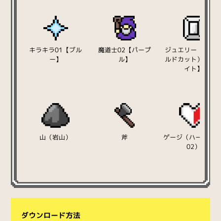
キラキラ01【ブル
魔道士02【パープ
ジュエリー（エメ
ー】
ル】
ルドカット）【ホ
イト】
山（岩山）
斧
ゲージ（ハート/半
02）
ダウンロード方法