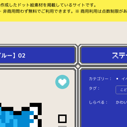
koが作成したドット絵素材を掲載しているサイトです。
・非商用問わず無料でご利用できます。※ 商用利用は点数制限が
ルー】02
カテゴリー：
イ
タグ：
こ
しらべる：
か
わ