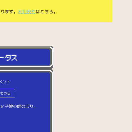
あります。
利用規約
はこちら。
ベント
どもの日
い
い
子
鯉
の
鯉
の
ぼ
り
。