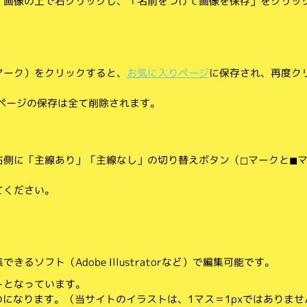
、画像の上で右クリックし、「名前をつけて画像を保存」をクリッ
マーク）をクリックすると、
お気に入りページ
に保存され、再度ク
りページの保存は全て削除されます。
側に「主線あり」「主線なし」の切り替えボタン（◻︎マークと◼︎
てください。
。
るソフト（Adobe Illustratorなど）で編集可能です。
トとなっています。
のになります。（当サイトのイラストは、1マス＝1pxではありませ