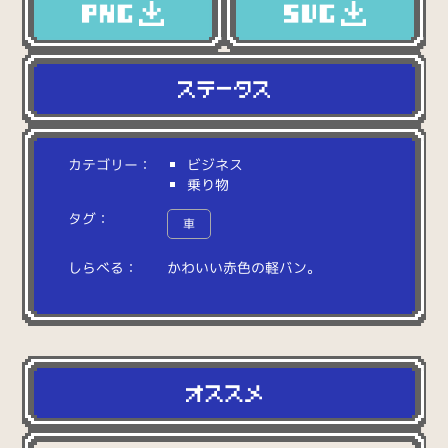
カテゴリー：
ビジネス
乗り物
タグ：
車
しらべる：
か
わ
い
い
赤
色
の
軽
バ
ン
。